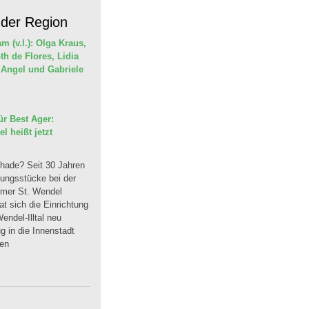
 der Region
r Best Ager:
 heißt jetzt
hade? Seit 30 Jahren
dungsstücke bei der
mmer St. Wendel
t sich die Einrichtung
endel-Illtal neu
 in die Innenstadt
uen