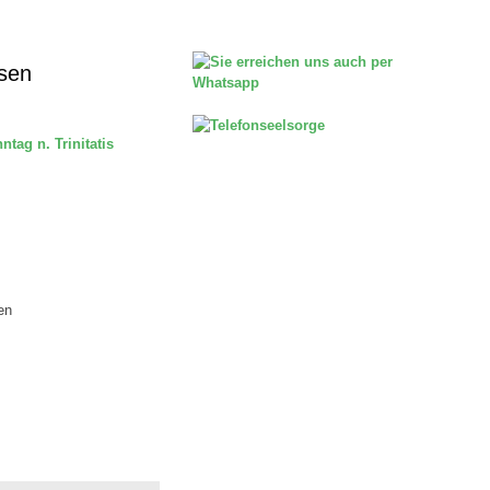
sen
tag n. Trinitatis
en