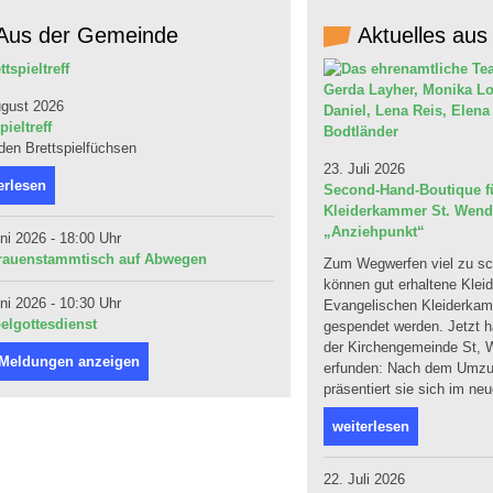
Aus der Gemeinde
Aktuelles aus
ugust 2026
pieltreff
 den Brettspielfüchsen
23. Juli 2026
erlesen
Second-Hand-Boutique fü
Kleiderkammer St. Wendel
„Anziehpunkt“
ni 2026 - 18:00 Uhr
rauenstammtisch auf Abwegen
Zum Wegwerfen viel zu sc
können gut erhaltene Klei
ni 2026 - 10:30 Uhr
Evangelischen Kleiderka
elgottesdienst
gespendet werden. Jetzt ha
der Kirchengemeinde St, W
 Meldungen anzeigen
erfunden: Nach dem Umzug
präsentiert sie sich im ne
weiterlesen
22. Juli 2026