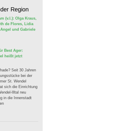
 der Region
r Best Ager:
 heißt jetzt
hade? Seit 30 Jahren
dungsstücke bei der
mmer St. Wendel
t sich die Einrichtung
endel-Illtal neu
 in die Innenstadt
uen