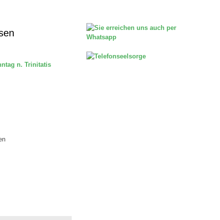
sen
tag n. Trinitatis
en