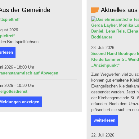
Aus der Gemeinde
Aktuelles aus
ugust 2026
pieltreff
 den Brettspielfüchsen
23. Juli 2026
erlesen
Second-Hand-Boutique fü
Kleiderkammer St. Wendel
„Anziehpunkt“
ni 2026 - 18:00 Uhr
rauenstammtisch auf Abwegen
Zum Wegwerfen viel zu sc
können gut erhaltene Klei
ni 2026 - 10:30 Uhr
Evangelischen Kleiderka
elgottesdienst
gespendet werden. Jetzt ha
der Kirchengemeinde St, W
 Meldungen anzeigen
erfunden: Nach dem Umzug
präsentiert sie sich im ne
weiterlesen
22. Juli 2026