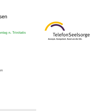
sen
tag n. Trinitatis
en