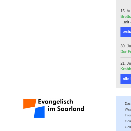
15. A
Bretts
...mit
weit
30. Ju
Der F
21. Ju
Krabb
alle
Das 
Was 
Inf
Gem
Gem