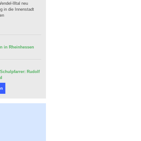
endel-Illtal neu
 in die Innenstadt
uen
en in Rheinhessen
Schulpfarrer: Rudolf
nd
en