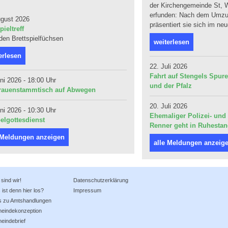
der Kirchengemeinde St, W
erfunden: Nach dem Umzug
ugust 2026
präsentiert sie sich im ne
pieltreff
 den Brettspielfüchsen
weiterlesen
erlesen
22. Juli 2026
Fahrt auf Stengels Spur
ni 2026 - 18:00 Uhr
und der Pfalz
rauenstammtisch auf Abwegen
20. Juli 2026
ni 2026 - 10:30 Uhr
Ehemaliger Polizei- und 
elgottesdienst
Renner geht in Ruhesta
 Meldungen anzeigen
alle Meldungen anzeig
sind wir!
Datenschutzerklärung
ist denn hier los?
Impressum
os zu Amtshandlungen
eindekonzeption
eindebrief